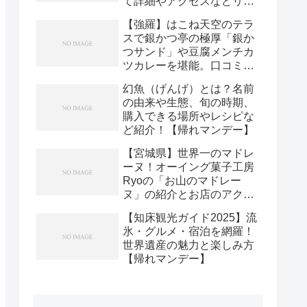
て詳細やアクセスなどリサ
ーチ！【帰れマンデー】
【強羅】はこね天空のテラ
スで銀かつ亭の極厚「銀か
つサンド」や豆腐メンチカ
ツカレーを堪能。口コミや
アクセスなどリサーチ
幻魚（げんげ）とは？名前
の由来や生態、旬の時期、
購入できる場所やレシピな
ど紹介！【帰れマンデー】
【宮城県】世界一のマドレ
ーヌ！オーイング菓子工房
Ryoの「お山のマドレー
ヌ」の紹介とお店のアクセ
スや通販の紹介！
【知床観光ガイド2025】流
氷・グルメ・宿泊を網羅！
世界遺産の魅力と楽しみ方
【帰れマンデー】