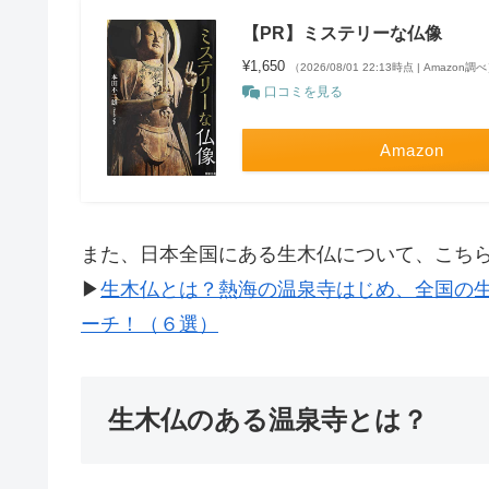
【PR】ミステリーな仏像
¥1,650
（2026/08/01 22:13時点 | Amazon調
口コミを見る
Amazon
また、日本全国にある生木仏について、こち
▶
生木仏とは？熱海の温泉寺はじめ、全国の
ーチ！（６選）
生木仏のある温泉寺とは？