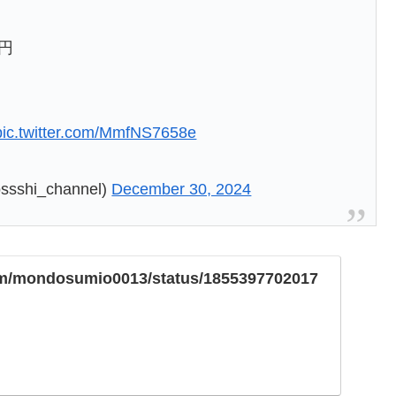
円
pic.twitter.com/MmfNS7658e
i_channel)
December 30, 2024
.com/mondosumio0013/status/1855397702017