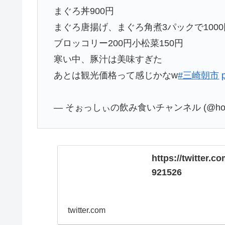
まぐろ丼900円
まぐろ唐揚げ、まぐろ角煮3パックで1000
ブロッコリー200円小松菜150円
寒い中、豚汁は美味すぎた
あとは観光価格って感じかなw
#三崎朝市
— そぉっしぃの飲み食いチャンネル (@hosssh
https://twitter
921526
twitter.com