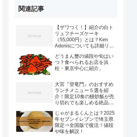
関連記事
【ザワつく！】紹介の白ト
リュフチーズケーキ
（55,000円）とは？Ken
Adonisについても詳細リサ
ーチ！
どうまん蟹の値段や旬はい
つ？食べられるお店を浜
松・東京中心に紹介。
大宮『登竜門』のおすすめ
ランチメニュー５選を紹
介！限定10食の鰻炒飯が売
り切れでも楽しめる絶品中
華【ヒルナンデス】
じゃがまるくんとは？2025
年セブンイレブンで埼玉県
限定⇒全国版で復活！値段
や味を解説！