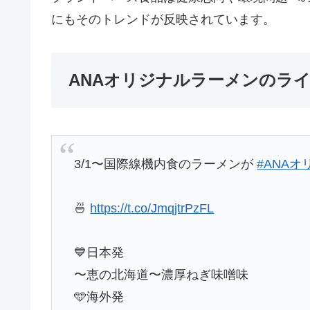
にもそのトレンドが反映されています。
ANAオリジナルラーメンのラ
3/1〜国際線機内食のラーメンが
#ANA
🍜
https://t.co/JmqjtrPzFL
💙日本発
〜恵の北海道〜濃厚ねぎ味噌味
🩵海外発