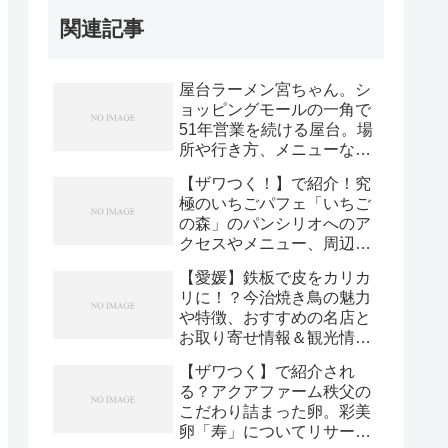
関連記事
屋台ラーメン宮ちゃん。シ
ョッピングモールの一角で
51年営業を続ける屋台。場
所や行き方、メニューなど
リサーチ！
【ザワつく！】で紹介！究
極のいちごパフェ「いちご
の森」のパンシリオへのア
クセスやメニュー、周辺観
光地リサーチ
【愛媛】鉄板で皮をカリカ
リに！？今治焼き鳥の魅力
や特徴、おすすめの名店と
お取り寄せ情報＆観光情報
紹介【ケンミンショー】
【ザワつく】で紹介され
る？アクアファーム秩父の
こだわり詰まった卵。彩美
卵「寿」についてリサー