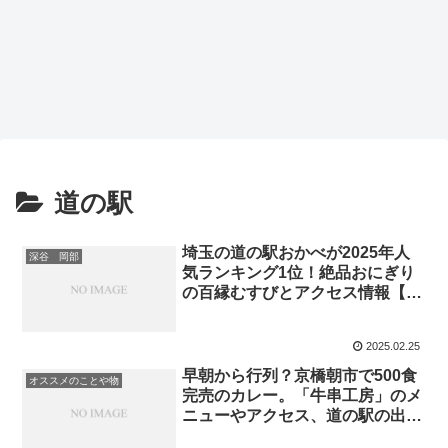
道の駅
埼玉の道の駅おかべが2025年人
深谷 岡部
気ランキング1位！絶品おにぎり
の百縁むすびとアクセス情報【ヒ
ルナンデス】
2025.02.25
早朝から行列？京橋朝市で500食
オススメのことや物
完売のカレー。「牛串工房」のメ
ニューやアクセス、道の駅の出店
も紹介【朝メシまで】