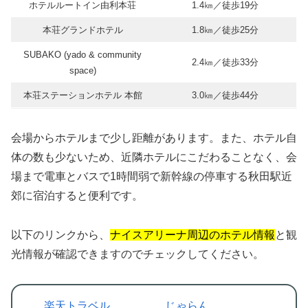
ホテルルートイン由利本荘
1.4㎞／徒歩19分
本荘グランドホテル
1.8㎞／徒歩25分
SUBAKO (yado & community
2.4㎞／徒歩33分
space)
本荘ステーションホテル 本館
3.0㎞／徒歩44分
会場からホテルまで少し距離があります。また、ホテル自
体の数も少ないため、近隣ホテルにこだわることなく、会
場まで電車とバスで1時間弱で新幹線の停車する秋田駅近
郊に宿泊すると便利です。
以下のリンクから、
ナイスアリーナ周辺のホテル情報
と観
光情報が確認できますのでチェックしてください。
楽天トラベル
じゃらん