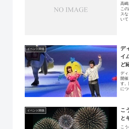
高嶋
この
スな
いて
デ
イベント関係
イ
ど
ディ
開催
す。
につ
こ
イベント関係
と
こう