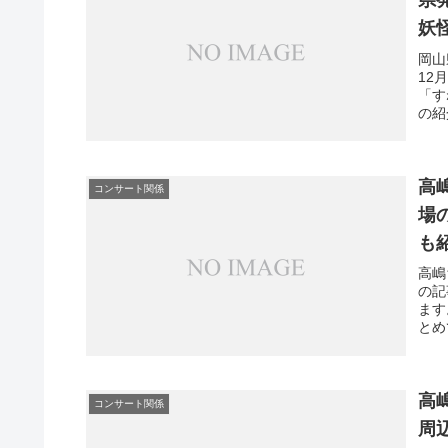
県
妖
岡山
12
「す
の紹
高
コンサート関係
場
も
高嶋
の記
ます
とめ
高
コンサート関係
周