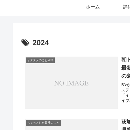
ホーム
詳
2024
朝
オススメのことや物
最
の
B’
ステ
「イ
イブ
茨
ちょっとした日常のこと