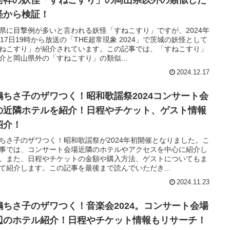
発祥の妖怪「すねこすり」の岡山県以外の類似した
怪から検証！
県に目撃例が多いと言われる妖怪「すねこすり」ですが、2024年
月17日19時から放送の「THE超常現象 2024」で茨城の妖怪として
ねこすり」が紹介されています。この記事では、「すねこすり」
介と岡山県外の「すねこすり」の類似...
2024.12.17
嶋ちさ子のザワつく！昭和歌謡祭2024コンサート会
の近隣ホテルを紹介！日程やチケット、ゲスト情報
紹介！
ちさ子のザワつく！昭和歌謡祭が2024年初開催となりました。こ
事では、コンサート会場近隣のホテルやアクセスを中心に紹介し
。また、日程やチケットの金額や購入方法、ゲストについてもま
て紹介します。この記事を最後まで読んでいただき...
2024.11.23
嶋ちさ子のザワつく！音楽会2024。コンサート会場
辺のホテル紹介！日程やチケット情報もリサーチ！