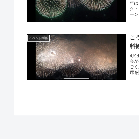
年は
ク・
ーン
こ
イベント関係
料
4尺
会が
ごく
席を