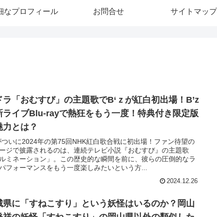
細なプロフィール
お問合せ
サイトマップ
ドラ「おむすび」の主題歌でB‘ｚが紅白初出場！B’z
新ライブBlu-rayで熱狂をもう一度！特典付き限定版
魅力とは？
zがついに2024年の第75回NHK紅白歌合戦に初出場！ファン待望の
ージで披露されるのは、連続テレビ小説『おむすび』の主題歌
ルミネーション」。この歴史的な瞬間を前に、彼らの圧倒的なラ
パフォーマンスをもう一度楽しみたいという方...
2024.12.26
城県に「すねこすり」という妖怪はいるのか？岡山