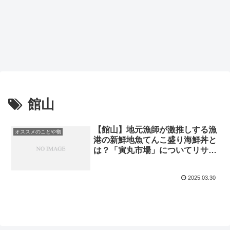
館山
【館山】地元漁師が激推しする漁
オススメのことや物
港の新鮮地魚てんこ盛り海鮮丼と
は？「寅丸市場」についてリサー
チ【せっかくグルメ】
2025.03.30