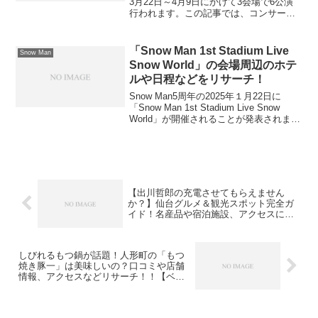
3月22日～4月9日にかけて3会場で6公演
行われます。この記事では、コンサート
会場周辺のホテルについての情報を中心
に、日程やチケット情報についてもまと
めましたので、この記事を読んでいた
「Snow Man 1st Stadium Live
Snow Man
だ...
Snow World」の会場周辺のホテ
ルや日程などをリサーチ！
Snow Man5周年の2025年１月22日に
「Snow Man 1st Stadium Live Snow
World」が開催されることが発表されまし
た。この記事では、ライブ会場周辺のホ
テルの情報を中心に、ライブの日程やチ
ケット情報につい...
【出川哲郎の充電させてもらえません
か？】仙台グルメ＆観光スポット完全ガ
イド！名産品や宿泊施設、アクセスにつ
いても徹底紹介
しびれるもつ鍋が話題！人形町の「もつ
焼き豚一」は美味しいの？口コミや店舗
情報、アクセスなどリサーチ！！【ベス
コングルメ】