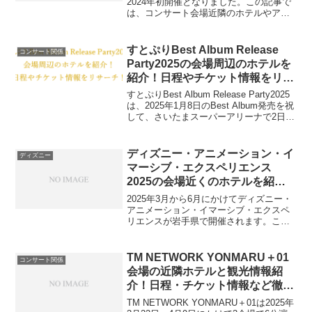
2024年初開催となりました。この記事で
は、コンサート会場近隣のホテルやアク
セスを中心に紹介します。また、日程や
チケットの金額や購入方法、ゲストにつ
いてもまとめて紹介します。この記事を
すとぷりBest Album Release
コンサート関係
最後まで読んでいただき...
Party2025の会場周辺のホテルを
紹介！日程やチケット情報をリサ
ーチ！
すとぷりBest Album Release Party2025
は、2025年1月8日のBest Album発売を祝
して、さいたまスーパーアリーナで2日間
3公演行われます。この記事では、会場周
辺の宿泊情報を中心に、日程やチケット
の情報もまと...
ディズニー・アニメーション・イ
ディズニー
マーシブ・エクスペリエンス
2025の会場近くのホテルを紹
介！日程・チケット情報など徹底
2025年3月から6月にかけてディズニー・
調査
アニメーション・イマーシブ・エクスペ
リエンスが岩手県で開催されます。この
記事では、ディズニーイマーシブの会場
周辺のホテル情報と、開催日程やチケッ
トの情報についてもまとめました。この
TM NETWORK YONMARU＋01
コンサート関係
記事を読んでいただ...
会場の近隣ホテルと観光情報紹
介！日程・チケット情報など徹底
調査！
TM NETWORK YONMARU＋01は2025年