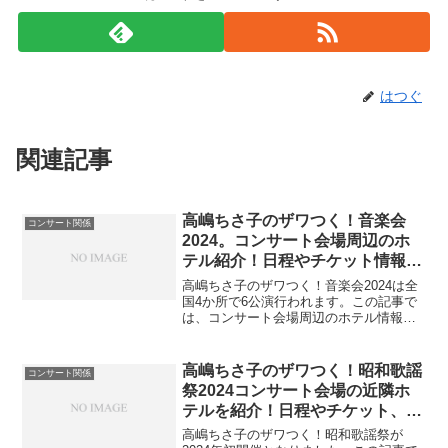
はつぐ
関連記事
高嶋ちさ子のザワつく！音楽会
コンサート関係
2024。コンサート会場周辺のホ
テル紹介！日程やチケット情報も
リサーチ！
高嶋ちさ子のザワつく！音楽会2024は全
国4か所で6公演行われます。この記事で
は、コンサート会場周辺のホテル情報や
ホテルへのアクセスなどの情報を中心
に、コンサート日程や出演者、チケット
情報についてもまとめましたので、この
高嶋ちさ子のザワつく！昭和歌謡
コンサート関係
記事を読んでいただき...
祭2024コンサート会場の近隣ホ
テルを紹介！日程やチケット、ゲ
スト情報も紹介！
高嶋ちさ子のザワつく！昭和歌謡祭が