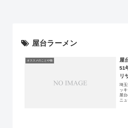
屋台ラーメン
屋
オススメのことや物
5
リ
埼玉
ッキ
屋台
ニュ