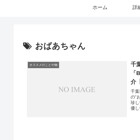
ホーム
詳
おばあちゃん
千
オススメのことや物
「
介
千葉
の“
珍し
優し