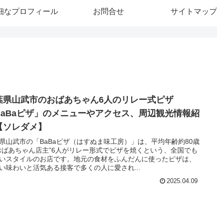
細なプロフィール
お問合せ
サイトマップ
葉県山武市のおばあちゃん6人のリレー式ピザ
BaBaピザ」のメニューやアクセス、周辺観光情報紹
【ソレダメ】
県山武市の「BaBaピザ（はすぬま味工房）」は、平均年齢約80歳
おばあちゃん店主”6人がリレー形式でピザを焼くという、全国でも
いスタイルのお店です。地元の食材をふんだんに使ったピザは、
い味わいと活気ある接客で多くの人に愛され...
2025.04.09