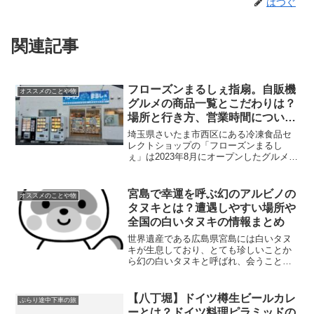
はつぐ
関連記事
フローズンまるしぇ指扇。自販機
オススメのことや物
グルメの商品一覧とこだわりは？
場所と行き方、営業時間について
リサーチ！！
埼玉県さいたま市西区にある冷凍食品セ
レクトショップの「フローズンまるし
ぇ」は2023年8月にオープンしたグルメ自
販機に特化した冷凍食品セレクトショッ
プのお店です。こちらのお店の商品一覧
とそのこだわりについて。また、場所と
宮島で幸運を呼ぶ幻のアルビノの
オススメのことや物
アクセス、営業時間に...
タヌキとは？遭遇しやすい場所や
全国の白いタヌキの情報まとめ
世界遺産である広島県宮島には白いタヌ
キが生息しており、とても珍しいことか
ら幻の白いタヌキと呼ばれ、会うことが
できたら幸運になるなどともいわれてい
ます。この記事では、白いタヌキについ
てまとめるとともに、宮島以外でも白い
【八丁堀】ドイツ樽生ビールカレ
ぶらり途中下車の旅
タヌキに会える場所につい...
ーとは？ドイツ料理ピラミッドの