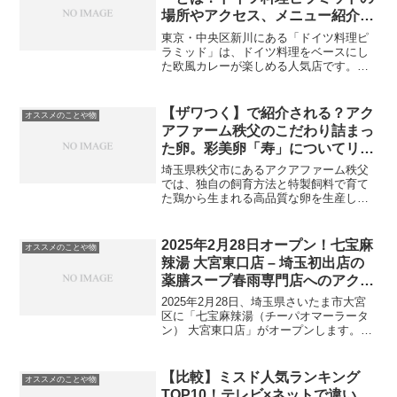
場所やアクセス、メニュー紹介！
【ぶらり途中下車の旅】
東京・中央区新川にある「ドイツ料理ピ
ラミッド」は、ドイツ料理をベースにし
た欧風カレーが楽しめる人気店です。特
にランチタイムには行列ができるほどの
人気で、ドイツビールを使用したカレー
や自家製ソーセージが話題となっていま
【ザワつく】で紹介される？アク
オススメのことや物
す。この記事では、ピラミ...
アファーム秩父のこだわり詰まっ
た卵。彩美卵「寿」についてリサ
ーチ！
埼玉県秩父市にあるアクアファーム秩父
では、独自の飼育方法と特製飼料で育て
た鶏から生まれる高品質な卵を生産し、
販売しています。その中には、日本一高
価な卵として知られている「彩美卵
「寿」」があります。本記事では、アク
2025年2月28日オープン！七宝麻
オススメのことや物
アファーム秩父のこだわりや「...
辣湯 大宮東口店 – 埼玉初出店の
薬膳スープ春雨専門店へのアクセ
スや詳細をリサーチ
2025年2月28日、埼玉県さいたま市大宮
区に「七宝麻辣湯（チーパオマーラータ
ン） 大宮東口店」がオープンします。東
京都内を中心に人気を集める麻辣湯専門
店が、ついに埼玉初上陸。薬膳スープと
春雨のヘルシーな組み合わせが特徴で、
【比較】ミスド人気ランキング
オススメのことや物
美容や健康に気を...
TOP10！テレビ×ネットで違い