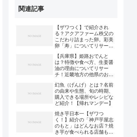
関連記事
【ザワつく】で紹介され
る？アクアファーム秩父の
こだわり詰まった卵。彩美
卵「寿」についてリサー
チ！
【兵庫県】姫路おでんと
は？特徴や食べ方、生姜醤
油の理由についてリサー
チ！近畿地方の他県のおで
んも紹介！
幻魚（げんげ）とは？名前
の由来や生態、旬の時期、
購入できる場所やレシピな
ど紹介！【帰れマンデー】
焼き芋日本一【ザワつ
く！】紹介の「神戸芋屋志
のもと」はどんなお店？焼
き芋が食べられる店舗もリ