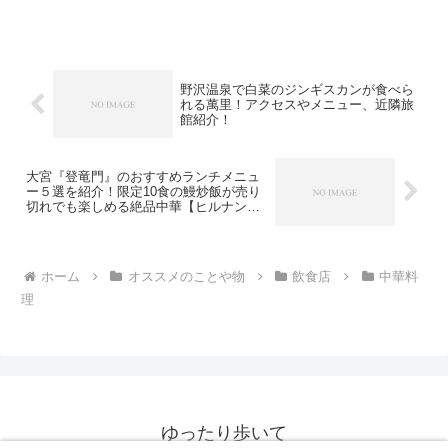
めしは200円という驚きの価格設定で、多
くの人に愛されています。本記事では、
森田屋のシステムやメニュー、味の評
判、アクセス情報な...
野沢温泉で白菜のジンギスカンが食べら
れる萬里！アクセスやメニュー、近隣旅
館紹介！
大宮『登竜門』のおすすめランチメニュ
ー５選を紹介！限定10食の鰻炒飯が売り
切れでも楽しめる絶品中華【ヒルナンデ
ス】
ホーム
オススメのことや物
飲食店
中華料
理
ゆったり歩いて