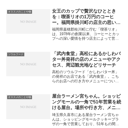
女王のカップで贅沢なひととき
オススメのことや物
を：喫茶リオの1万円のコーヒ
ー。福岡県掛川町の店主の思いが
詰まった一杯。
福岡県嘉穂郡桂川町に佇む「喫茶リオ」
は、1978年の創業以来、コーヒーとカッ
プへの深い愛情を持つ店主によって営ま
れています。店内には1,400セットを超え
る高級カップが並び、その美しさに訪れ
る人々は心を奪われます。こちらのお店
「武内食堂」高松にあるかしわバ
ソウルフード
で提供される「...
ター丼発祥の店のメニューやアク
セス、周辺観光地などリサーチ
高松のソウルフード「かしわバター丼」
の発祥のお店である「武内食堂」。こち
らのお店への行き方やメニューについて
まとめました。また、周辺の観光地につ
いてもリサーチしましたので、是非食べ
に行ってみてください。また、食事の後
屋台ラーメン宮ちゃん。ショッピ
オススメのことや物
の観光も是非楽しんで下さ...
ングモールの一角で51年営業を続
ける屋台。場所や行き方、メニュ
ーなどリサーチ！
埼玉県久喜市にある屋台ラーメン宮ちゃ
んは、ショッピングモールクッキープラ
ザの一角で営業しており、51年もの間皆