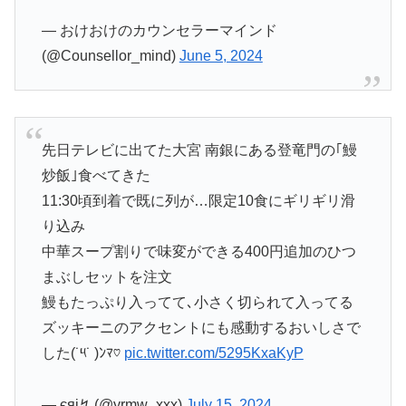
— おけおけのカウンセラーマインド
(@Counsellor_mind)
June 5, 2024
先日テレビに出てた大宮 南銀にある登竜門の｢鰻
炒飯｣食べてきた
11:30頃到着で既に列が…限定10食にギリギリ滑
り込み
中華スープ割りで味変ができる400円追加のひつ
まぶしセットを注文
鰻もたっぷり入ってて､小さく切られて入ってる
ズッキーニのアクセントにも感動するおいしさで
した(˙༥˙ )ﾝﾏ♡
pic.twitter.com/5295KxaKyP
— єяі↯ (@yrmw_xxx)
July 15, 2024