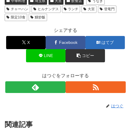
中華料理
埼玉県
大宮
飲食店
うなぎ
チャーハン
ヒルナンデス
ランチ
大宮
登竜門
限定10食
鰻炒飯
シェアする
X
Facebook
はてブ
LINE
コピー
はつぐをフォローする
はつぐ
関連記事