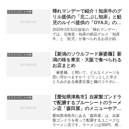
様に愛されている屋台のラーメン屋さん
です。この記事では屋台ラーメン宮ちゃ
んのメニューやアクセス、口コミなどを
帰れマンデーで紹介！知床牛のグ
オススメのことや物
紹介しています。屋台ラ...
リル提供の「北こぶし知床」と鮭
児のルイベ提供の「OYAJI」のア
クセスなどリサーチ
2025年3月31日放送の「帰れマンデー」
では、北海道・知床の絶品グルメ「知床
牛」と「鮭児」が食べられるお店が紹介
されました。この記事では、番組で紹介
されたビュッフェが人気のホテル「北こ
ぶし知床 ホテル＆リゾート」と、漁師が
【新潟のソウルフード麻婆麺】新
オススメのことや物
営む完全予約制の...
潟の味を東京・大阪で食べられる
お店まとめ
「麻婆麺」と聞いて、どんなイメージを
思い浮かべますか？ ピリッとした辛さ、
とろみのある麻婆豆腐と麺のコラボレー
ション♪ 新潟で育まれた“麻婆麺文化”は、
いまや全国各地へと広がりを見せていま
す。この記事では、麻婆麺ファンにぜひ
【愛知県津島市】自家製ゴンドラ
オススメのことや物
訪れてほしい東京...
で配膳するブルーシートのラーメ
ン店「森田屋」のメニューやアク
セスなど紹介！【オモウマイ店】
愛知県津島市にある「森田屋」は、自家
製ゴンドラを使って配膳するユニークな
ラーメン店です。ラーメンは300円、焼き