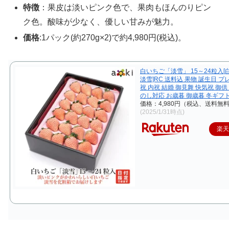
特徴
：果皮は淡いピンク色で、果肉もほんのりピン
ク色。酸味が少なく、優しい甘みが魅力。
価格
:1パック(約270g×2)で約4,980円(税込)。
白いちご「淡雪」 15～24粒入
淡雪]RC 送料込 果物 誕生日 プ
祝 内祝 結婚 御見舞 快気祝 御供
のし対応 お歳暮 御歳暮 冬ギフ
価格：4,980円（税込、送料無料
(2025/1/31時点)
楽