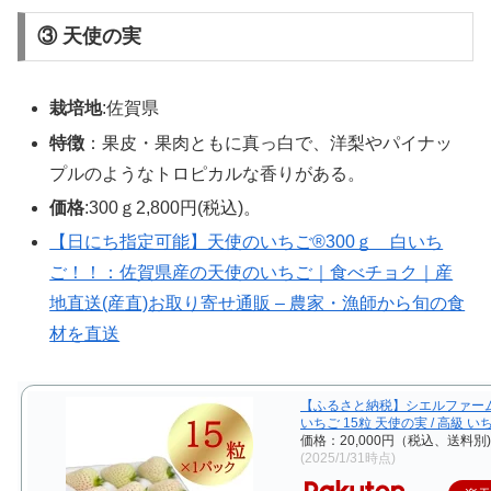
③ 天使の実
栽培地
:佐賀県
特徴
：果皮・果肉ともに真っ白で、洋梨やパイナッ
プルのようなトロピカルな香りがある。
価格
:300ｇ2,800円(税込)。
【日にち指定可能】天使のいちご®︎300ｇ 白いち
ご！！：佐賀県産の天使のいちご｜食べチョク｜産
地直送(産直)お取り寄せ通販 – 農家・漁師から旬の食
材を直送
【ふるさと納税】シエルファーム
いちご 15粒 天使の実 / 高級 い
価格：20,000円（税込、送料別)
(2025/1/31時点)