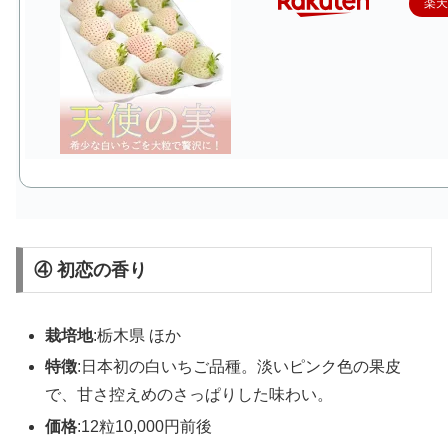
楽
④ 初恋の香り
栽培地
:栃木県 ほか
特徴
:日本初の白いちご品種。淡いピンク色の果皮
で、甘さ控えめのさっぱりした味わい。
価格
:12粒10,000円前後