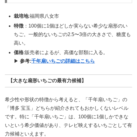
栽培地
:福岡県八女市
特徴
：100個に1個ほどしか実らない希少な扇形のい
ちご。一般的ないちごの2.5〜3倍の大きさで、糖度も
高い。
価格
:販売者によるが、高価な部類に入る。
▶
参考:
千
年扇いちごの詳細はこちら
【大きな扇形いちごの最有力候補】
希少性や形状の特徴から考えると、「千年扇いちご」の
「博多 宝玉」どちらが紹介されてもおかしくないレベル
です。特に「千年扇いちご」は、100個に1個しかできな
いという希少価値があり、テレビ映えするいちごとして有
力候補といえます。