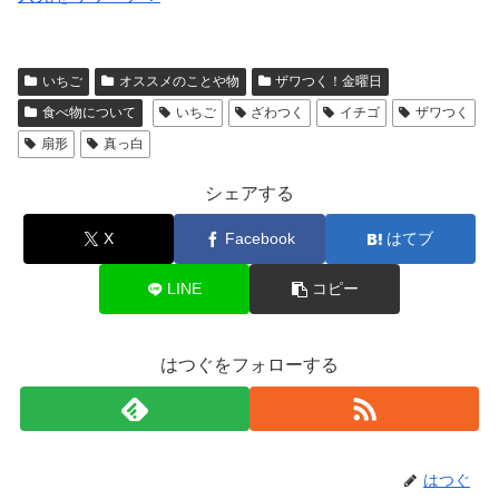
いちご
オススメのことや物
ザワつく！金曜日
食べ物について
いちご
ざわつく
イチゴ
ザワつく
扇形
真っ白
シェアする
X
Facebook
はてブ
LINE
コピー
はつぐをフォローする
はつぐ