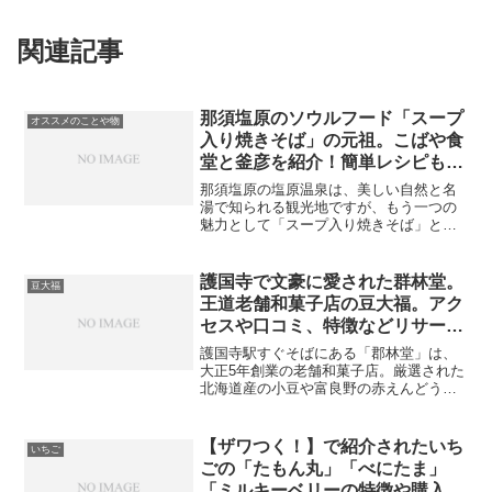
関連記事
那須塩原のソウルフード「スープ
オススメのことや物
入り焼きそば」の元祖。こばや食
堂と釜彦を紹介！簡単レシピも紹
介！！
那須塩原の塩原温泉は、美しい自然と名
湯で知られる観光地ですが、もう一つの
魅力として「スープ入り焼きそば」とい
うユニークなご当地グルメがあります。
今回は、その発祥とされる名店“こばや食
堂”と“釜彦”をご紹介しながら、自宅でも
護国寺で文豪に愛された群林堂。
豆大福
楽しめる簡単レシピ...
王道老舗和菓子店の豆大福。アク
セスや口コミ、特徴などリサー
チ！！【東京三大豆大福】
護国寺駅すぐそばにある「郡林堂」は、
大正5年創業の老舗和菓子店。厳選された
北海道産の小豆や富良野の赤えんどう豆
を使用した豆大福は、添加物を使わず作
られるこだわりの一品です。本記事で
は、文豪も愛した王同老舗和菓子店であ
【ザワつく！】で紹介されたいち
いちご
る郡林堂の魅力や詳細情報...
ごの「たもん丸」「べにたま」
「ミルキーベリーの特徴や購入方