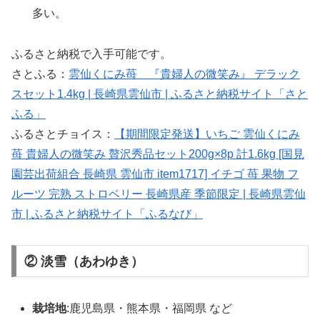
多い。
ふるさと納税で入手可能です。
さとふる：
雲仙くにみ苺 『貴婦人の微笑み』 デラック
スセット1.4kg | 長崎県雲仙市 | ふるさと納税サイト「さと
ふる」
ふるさとチョイス：
【期間限定発送】いちご 雲仙くにみ
苺 貴婦人の微笑み 贅沢秀品セット200g×8p 計1.6kg [国見
園芸出荷組合 長崎県 雲仙市 item1717] イチゴ 苺 果物 フ
ルーツ 完熟 ストロベリー 長崎県産 季節限定 | 長崎県雲仙
市 | ふるさと納税サイト「ふるなび」
② 淡雪（あわゆき）
栽培地
:鹿児島県・熊本県・福岡県 など