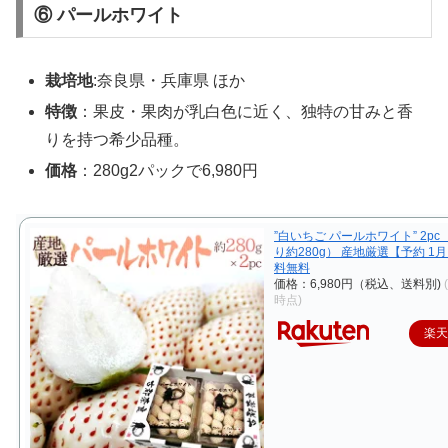
⑥ パールホワイト
栽培地
:奈良県・兵庫県 ほか
特徴
：果皮・果肉が乳白色に近く、独特の甘みと香
りを持つ希少品種。
価格
：280g2パックで6,980円
”白いちご パールホワイト” 2pc 
り約280g） 産地厳選【予約 1
料無料
価格：6,980円（税込、送料別)
時点)
楽