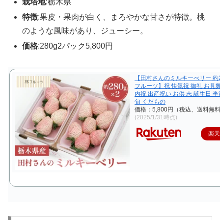
栽培地
:栃木県
特徴
:果皮・果肉が白く、まろやかな甘さが特徴。桃
のような風味があり、ジューシー。
価格
:280g2パック5,800円
【田村さんのミルキーべリー 約28
フルーツ】祝 快気祝 御礼 お見
内祝 出産祝い お供 志 誕生日 
旬 くだもの
価格：5,800円（税込、送料無料
(2025/1/31時点)
楽