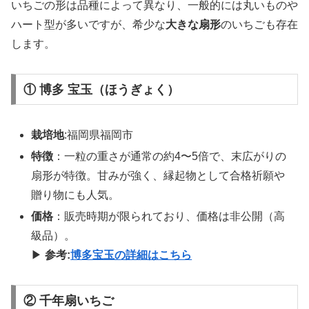
いちごの形は品種によって異なり、一般的には丸いものや
ハート型が多いですが、希少な
大きな扇形
のいちごも存在
します。
① 博多 宝玉（ほうぎょく）
栽培地
:福岡県福岡市
特徴
：一粒の重さが通常の約4〜5倍で、末広がりの
扇形が特徴。甘みが強く、縁起物として合格祈願や
贈り物にも人気。
価格
：販売時期が限られており、価格は非公開（高
級品）。
▶
参考:
博多宝玉の詳細はこちら
② 千年扇いちご