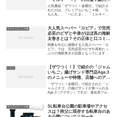
法などリサーチ！
人気番組「ザワつく！金曜日」で紹介さ
れたのは、プレミアムいちご４種、「た
もん丸」、「べにたま」、「ミルキーベ
リー」、特大あまおう「極」です。その
うちの「たもん丸」「べにたま」「ミル
キーベリー」について、それぞれの品種
大人気スーパー「ロピア」で完売
オススメのことや物
がどのように誕生し、どん...
必至のピザと中身がほぼ具の海鮮
太巻きとは？その正体と口コミ、
ロピアの店舗などリサーチ
関東を中心に展開する人気スーパー「ロ
ピア」では、完売必至のピザや具材たっ
ぷりの海鮮巻きが話題となっています。
これらの商品は、そのボリュームとコス
トパフォーマンスの高さから、多くの顧
客に支持されています。本記事では、こ
【ザワつく！】で紹介の「ジャム
いちご
れらの商品の詳細や口コミ...
いちご」揚げサンド専門店Age.3
のメニューや特徴、店舗へのアク
セス、周辺観光情報紹介！
「ザワつく！金曜日」で紹介された「ジ
ャムイチゴ」の揚げサンドが食べられる
Age.3（アゲサン）ですが、進化系フルー
ツサンドとして、注目されています。特
に、砂糖を使わない低糖質ホイップクリ
ームが特徴で、カロリーを気にする方で
SL転車台公園の駐車場やアクセ
オススメのことや物
も楽しむことができ...
スは？秩父に現存する転車台のあ
る公園についてリサーチ