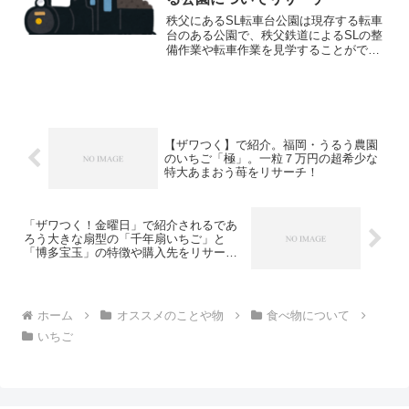
秩父にあるSL転車台公園は現存する転車
台のある公園で、秩父鉄道によるSLの整
備作業や転車作業を見学することができ
ます。こちらの公園の設備やアクセス、
周辺観光情報についてリサーチしまし
た。※この記事はアフィリエイトリンク
を含みます。SL転車台...
【ザワつく】で紹介。福岡・うるう農園
のいちご「極」。一粒７万円の超希少な
特大あまおう苺をリサーチ！
「ザワつく！金曜日」で紹介されるであ
ろう大きな扇型の「千年扇いちご」と
「博多宝玉」の特徴や購入先をリサー
チ！
ホーム
オススメのことや物
食べ物について
いちご