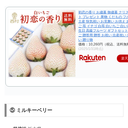
初恋の香り お歳暮 御歳暮 クリ
ト プレゼント 果物 くだもの フ
土産 快気祝い お見舞い お供え 
ご 苺 イチゴ 白苺 白いちご 白い
生日 高級フルーツ ギフトセット
ご 贈答用 贈答 お祝い 出産祝い
い 贈り物
価格：10,260円（税込、送料無
(2025/1/31時点)
楽
⑤ ミルキーベリー