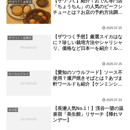
【ザワつく】紹介！おでん専門店
ザワつく！金曜日
「ちょうちん」の人気のビーフシ
チューとは？お店の予約方法調査
【神楽坂】
2025.07.25
【ザワつく予想】厳選スイカはな
ザワつく！金曜日
に？珍しい栽培方法やシャリシャ
リ、価格など日本一を紹介！ルビ
ームーンも登場！
2025.07.25
【愛知のソウルフード】ソース不
ローカルグルメ
使用？瀬戸焼きそばとは？あづま
軒ワールドも紹介【ケンミンショ
ー】
2025.07.24
【長瀞人気No.1！】渓谷一望の温
未分類
泉宿「長生館」リサーチ【帰れマ
ンデー】