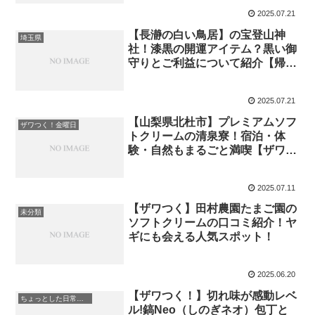
2025.07.21
【長瀞の白い鳥居】の宝登山神
埼玉県
社！漆黒の開運アイテム？黒い御
守りとご利益について紹介【帰れ
マンデー】
2025.07.21
【山梨県北杜市】プレミアムソフ
ザワつく！金曜日
トクリームの清泉寮！宿泊・体
験・自然もまるごと満喫【ザワつ
く！】
2025.07.11
【ザワつく】田村農園たまご園の
未分類
ソフトクリームの口コミ紹介！ヤ
ギにも会える人気スポット！
2025.06.20
【ザワつく！】切れ味が感動レベ
ちょっとした日常のこと
ル!鎬Neo（しのぎネオ）包丁と