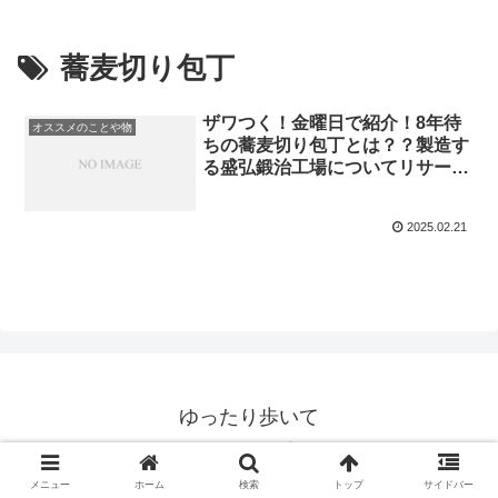
蕎麦切り包丁
ザワつく！金曜日で紹介！8年待
オススメのことや物
ちの蕎麦切り包丁とは？？製造す
る盛弘鍛治工場についてリサー
チ！
2025.02.21
ゆったり歩いて
© 2020 ゆったり歩いて.
メニュー
ホーム
検索
トップ
サイドバー