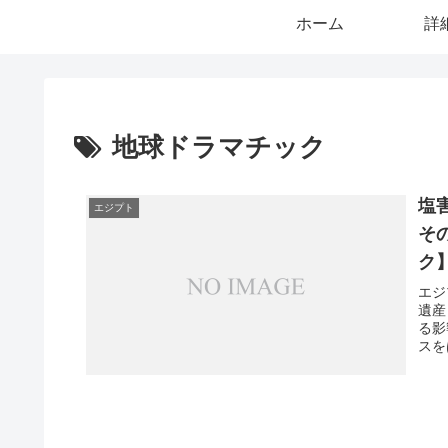
ホーム
詳
地球ドラマチック
塩
エジプト
そ
ク
エジ
遺産
る影
スを