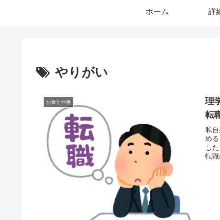
ホーム
詳
やりがい
理
お金と仕事
転
私自
める
した
転職