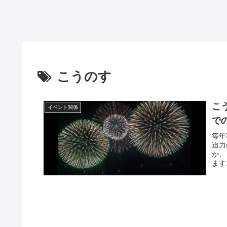
こうのす
こ
イベント関係
で
毎年
迫力
か、
ます