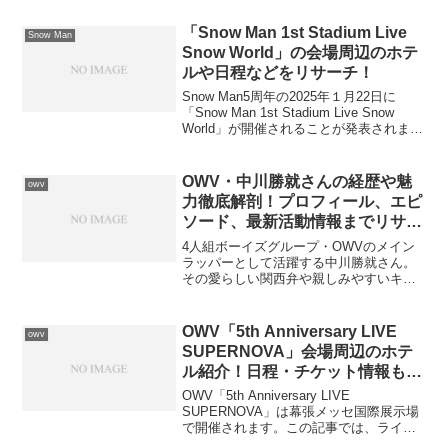
の出場経験もあります。今回は、河野さ
んの出身校や経歴、ダンススクールな
「Snow Man 1st Stadium Live
Snow Man
ど、詳しいプロフィールを...
Snow World」の会場周辺のホテ
ルや日程などをリサーチ！
Snow Man5周年の2025年１月22日に
「Snow Man 1st Stadium Live Snow
World」が開催されることが発表されまし
た。この記事では、ライブ会場周辺のホ
テルの情報を中心に、ライブの日程やチ
ケット情報につい...
OWV・中川勝就さんの経歴や魅
owv
力徹底解剖！プロフィール、エピ
ソード、最新活動情報までリサー
チ！！
4人組ボーイズグループ・OWVのメイン
ラッパーとして活躍する中川勝就さん。
その愛らしい関西弁や親しみやすいキャ
ラクターでファンを魅了する一方、舞台
やビジュアルブックで新たな一面を披露
しています。地元・兵庫への深い思い、
OWV「5th Anniversary LIVE
owv
幼少期のエピソード、多...
SUPERNOVA」会場周辺のホテ
ル紹介！日程・チケット情報も調
査！
OWV「5th Anniversary LIVE
SUPERNOVA」は幕張メッセ国際展示場
で開催されます。この記事では、ライブ
会場周辺のホテルやホテルへのアクセス