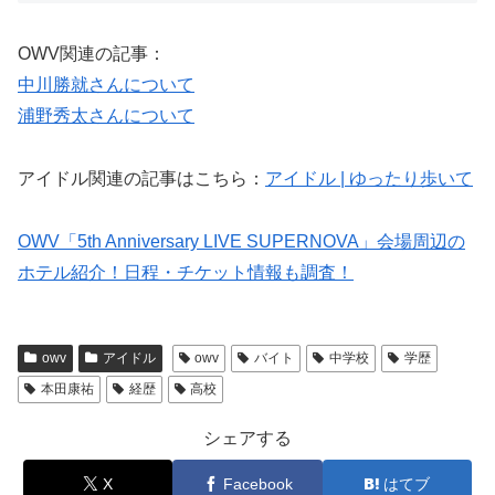
OWV関連の記事：
中川勝就さんについて
浦野秀太さんについて
アイドル関連の記事はこちら：
アイドル | ゆったり歩いて
OWV「5th Anniversary LIVE SUPERNOVA」会場周辺の
ホテル紹介！日程・チケット情報も調査！
owv
アイドル
owv
バイト
中学校
学歴
本田康祐
経歴
高校
シェアする
X
Facebook
はてブ