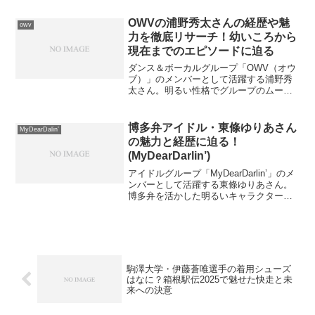
などの情報を中心に、ライブの日程やチ
ケット情報についてもまとめましたの
OWVの浦野秀太さんの経歴や魅
owv
で、こ...
力を徹底リサーチ！幼いころから
現在までのエピソードに迫る
ダンス＆ボーカルグループ「OWV（オウ
ブ）」のメンバーとして活躍する浦野秀
太さん。明るい性格でグループのムード
メーカーとして知られる一方、ステージ
上では圧倒的な存在感を放つギャップが
魅力です。この記事では、彼の生い立ち
博多弁アイドル・東條ゆりあさん
MyDearDalin’
や経歴、趣味、グループ...
の魅力と経歴に迫る！
(MyDearDarlin’)
アイドルグループ「MyDearDarlin’」のメ
ンバーとして活躍する東條ゆりあさん。
博多弁を活かした明るいキャラクターや
高いパフォーマンス力で多くのファンを
魅了しています。本記事では、彼女のプ
ロフィールや、これまでの経歴に迫り、
その魅力を...
駒澤大学・伊藤蒼唯選手の着用シューズ
はなに？箱根駅伝2025で魅せた快走と未
来への決意