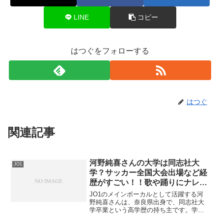
LINE
コピー
はつぐをフォローする
はつぐ
関連記事
河野純喜さんの大学は同志社大
JO1
学？サッカー全国大会出場など経
歴がすごい！！歌や踊りにナレー
ションまでこなすマルチな才能！
JO1のメインボーカルとして活躍する河
野純喜さんは、奈良県出身で、同志社大
学卒業という高学歴の持ち主です。学生
時代はサッカーに打ち込み、全国大会へ