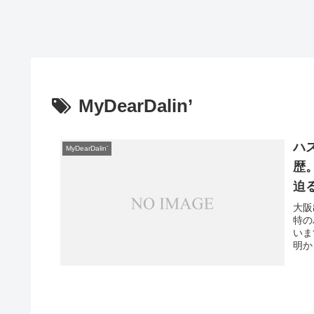
MyDearDalin’
ハ
MyDearDalin’
歴
迫
大阪
特の
いま
明か