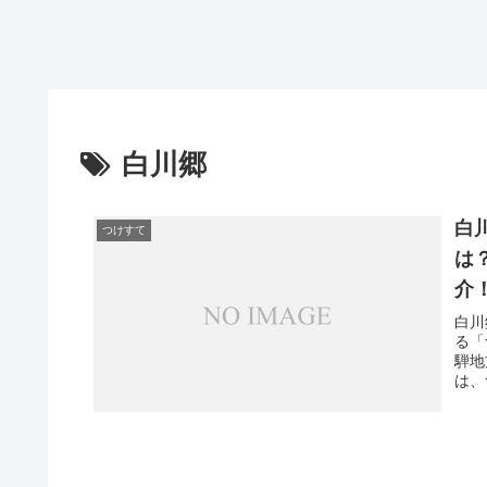
白川郷
白
つけすて
は
介
白川
る「
騨地
は、