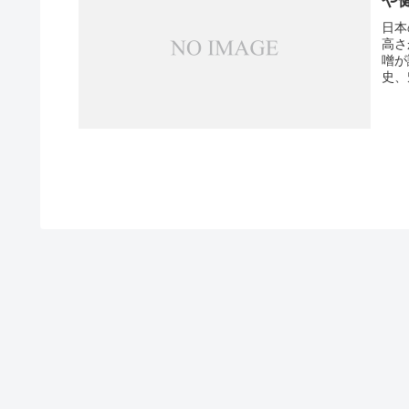
日本
高さ
噌が
史、