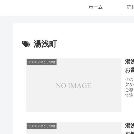
ホーム
詳
湯浅町
湯
オススメのことや物
お
その
欠か
ご存
で注
湯
オススメのことや物
や