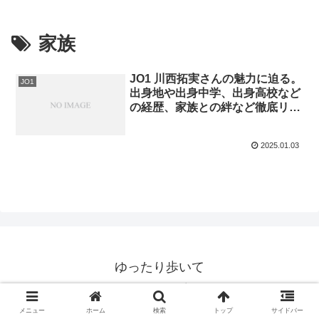
家族
JO1 川西拓実さんの魅力に迫る。
JO1
出身地や出身中学、出身高校など
の経歴、家族との絆など徹底リサ
ーチ！！
2025.01.03
ゆったり歩いて
© 2020 ゆったり歩いて.
メニュー
ホーム
検索
トップ
サイドバー