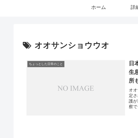
ホーム
詳
オオサンショウウオ
日
ちょっとした日常のこと
生
所
オオ
定さ
護が
察で